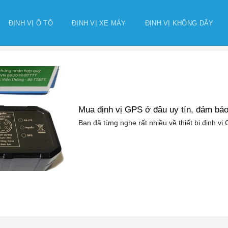
ĐỊNH VỊ Ô TÔ
ĐỊNH VỊ XE MÁY
ĐỊNH VỊ KHÔNG DÂY
Mua định vị GPS ở đâu uy tín, đảm bả
Bạn đã từng nghe rất nhiều về thiết bị định vị 