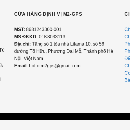
CỬA HÀNG ĐỊNH VỊ M2-GPS
C
MST
:
8681243300-001
Ch
MS ĐKKD:
01K8033113
Ch
Địa chỉ:
Tầng số 1 tòa nhà Lilama 10, số 56
Ph
 Từ
đường Tố Hữu, Phường Đại Mỗ, Thành phố Hà
Ph
Nội, Việt Nam
Đi
g,
Email:
hotro.m2gps@gmail.com
Ch
Cơ
i
Bà