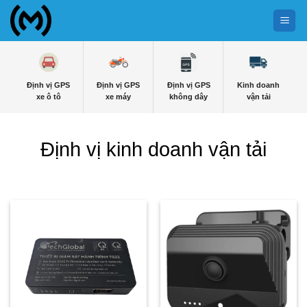
Bỏ
qua
nội
dung
Định vị GPS
Định vị GPS
Định vị GPS
Kinh doanh
xe ô tô
xe máy
không dây
vận tải
Định vị kinh doanh vận tải