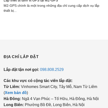
Lắp thiết bị định vị GPS tại M2-GPS
M2-GPS chính là một trong những địa chỉ cung cấp dịch vụ lắp
thiết bị...
ĐỊA CHỈ LẮP ĐẶT
Lắp đặt tận nơi gọi:
098.808.2529
Các khu vực có cộng tác viên lắp đặt:
Từ Liêm:
Vinhomes Smart City, Tây Mỗ, Nam Từ Liêm
(
Xem bản đồ
)
Hà Đông:
Ngã 4 Vạn Phúc – Tố Hữu, Hà Đông, Hà Nội
Long Biên:
Phường Bồ Đề, Long Biên, Hà Nội